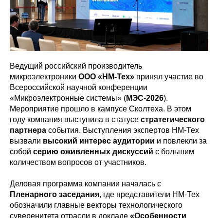
Ведущий российский производитель
микроэлектроники
ООО «НМ-Тех»
принял участие во
Всероссийской научной конференции
«Микроэлектронные системы» (
МЭС-2026
).
Мероприятие прошло в кампусе Сколтеха. В этом
году компания выступила в статусе
стратегического
партнера
события. Выступления экспертов НМ-Тех
вызвали
высокий интерес аудитории
и повлекли за
собой
серию оживленных дискуссий
с большим
количеством вопросов от участников.
Деловая программа компании началась с
Пленарного заседания
, где представители НМ-Тех
обозначили главные векторы технологического
суверенитета отрасли в докладе
«Особенности