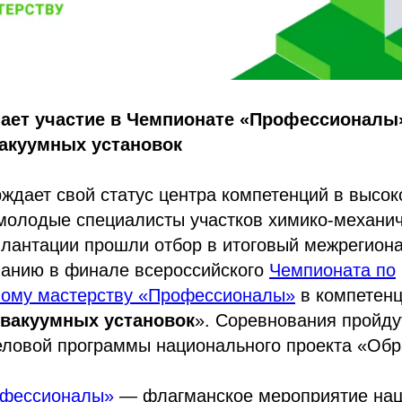
ает участие в Чемпионате «Профессионалы
вакуумных установок
ждает свой статус центра компетенций в высок
 молодые специалисты участков химико-механи
лантации прошли отбор в итоговый межрегиона
панию в финале всероссийского
Чемпионата по
ому мастерству «Профессионалы»
в компетен
 вакуумных установок
». Соревнования пройд
еловой программы национального проекта «Обр
офессионалы»
— флагманское мероприятие нац