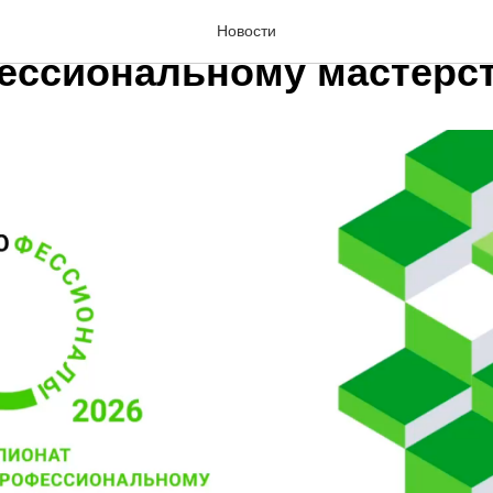
ийское чемпионатное д
Новости
ессиональному мастерс