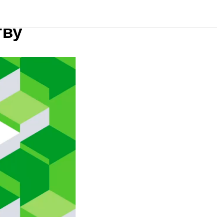
вижение
тву