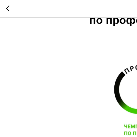
Всеросс
по проф