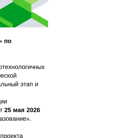
» по
отехнологичных
ческой
льный этап и
ции
ут
25 мая 2026
азование».
проекта